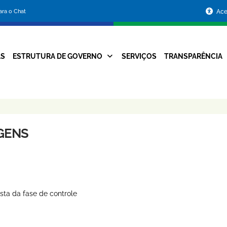
Portal
para o Chat
Ace
da
Prefeitura
AS
ESTRUTURA DE GOVERNO
SERVIÇOS
TRANSPARÊNCIA
Navegação
de
Principal
Belo
Horizonte
GENS
sta da fase de controle