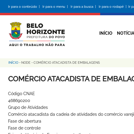
Pular
Ir para o conteúdo |
Ir para o menu |
Ir para a busca |
Ir para o rodapé |
Ir 
para
o
conteúdo
principal
INÍCIO
NOTÍCI
INÍCIO
-
NODE
-
COMÉRCIO ATACADISTA DE EMBALAGENS
Trilha
de
COMÉRCIO ATACADISTA DE EMBALA
navegação
Código CNAE
468690200
Grupo de Atividades
Comércio atacadista da cadeia de atividades do comércio vareji
Fase de abertura
Fase de controle