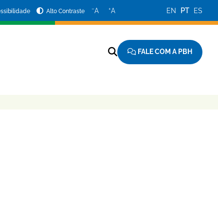
−
+
A
A
EN
PT
ES
ssibilidade
Alto Contraste
FALE COM A PBH