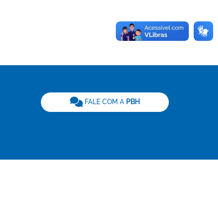
be
FALE COM A
PBH