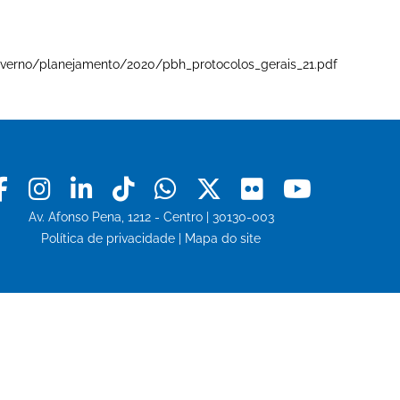
e-governo/planejamento/2020/pbh_protocolos_gerais_21.pdf
Facebook
Instagram
Linkedin
Tiktok
Whatsapp
X
Flickr
Youtu
Av. Afonso Pena, 1212 - Centro | 30130-003
Política de privacidade
|
Mapa do site