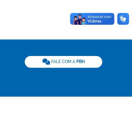
be
FALE COM A
PBH