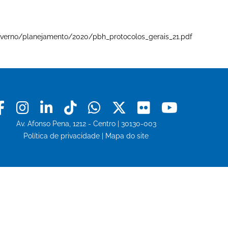
e-governo/planejamento/2020/pbh_protocolos_gerais_21.pdf
Facebook
Instagram
Linkedin
Tiktok
Whatsapp
X
Flickr
Youtu
Av. Afonso Pena, 1212 - Centro | 30130-003
Política de privacidade
|
Mapa do site