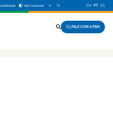
−
+
A
A
EN
PT
ES
ssibilidade
Alto Contraste
FALE COM A PBH