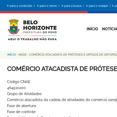
Pular
Ir para o conteúdo |
Ir para o menu |
Ir para a busca |
Ir para o rodapé |
Ir 
para
o
conteúdo
principal
INÍCIO
NOTÍCI
INÍCIO
-
NODE
-
COMÉRCIO ATACADISTA DE PRÓTESES E ARTIGOS DE ORTOPED
Trilha
de
COMÉRCIO ATACADISTA DE PRÓTESE
navegação
Código CNAE
464510200
Grupo de Atividades
Comércio atacadista da cadeia de atividades do comércio vareji
Fase de abertura
Fase de controle