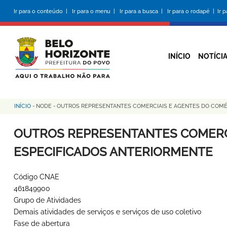
Pular
Ir para o conteúdo |
Ir para o menu |
Ir para a busca |
Ir para o rodapé |
Ir 
para
o
conteúdo
principal
INÍCIO
NOTÍCI
INÍCIO
-
NODE
-
OUTROS REPRESENTANTES COMERCIAIS E AGENTES DO COMÉ
Trilha
de
OUTROS REPRESENTANTES COMERCI
navegação
ESPECIFICADOS ANTERIORMENTE
Código CNAE
461849900
Grupo de Atividades
Demais atividades de serviços e serviços de uso coletivo
Fase de abertura