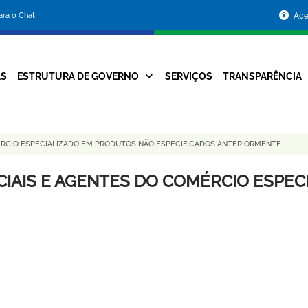
Portal
para o Chat
Ace
da
Prefeitura
AS
ESTRUTURA DE GOVERNO
SERVIÇOS
TRANSPARÊNCIA
Navegação
de
Principal
Belo
RCIO ESPECIALIZADO EM PRODUTOS NÃO ESPECIFICADOS ANTERIORMENTE
Horizonte
AIS E AGENTES DO COMÉRCIO ESPEC