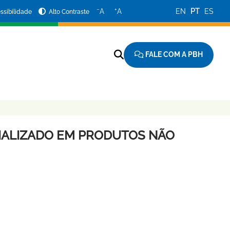
−
+
A
A
EN
PT
ES
ssibilidade
Alto Contraste
FALE COM A PBH
IALIZADO EM PRODUTOS NÃO