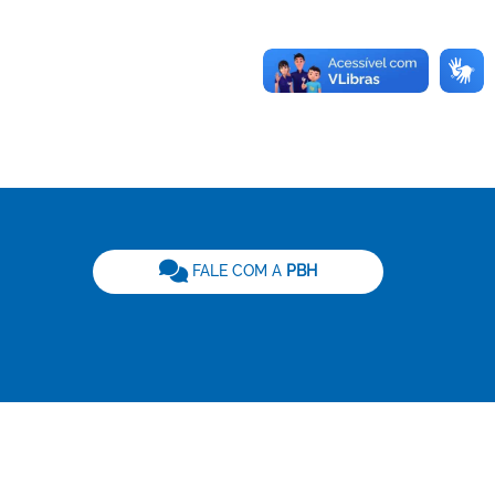
be
FALE COM A
PBH