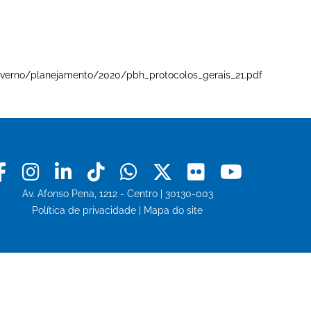
e-governo/planejamento/2020/pbh_protocolos_gerais_21.pdf
Facebook
Instagram
Linkedin
Tiktok
Whatsapp
X
Flickr
Youtu
Av. Afonso Pena, 1212 - Centro | 30130-003
Política de privacidade
|
Mapa do site