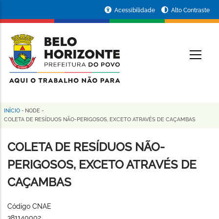
Pular
Portal
Acessibilidade
Alto Contraste
para
da
o
conteúdo
Prefeitura
O
principal
de
Belo
Horizonte
INÍCIO
-
NODE
-
Trilha
COLETA DE RESÍDUOS NÃO-PERIGOSOS, EXCETO ATRAVÉS DE CAÇAMBAS
de
COLETA DE RESÍDUOS NÃO-
navegação
PERIGOSOS, EXCETO ATRAVÉS DE
CAÇAMBAS
Código CNAE
381140002