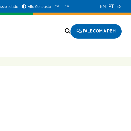
−
+
A
A
EN
PT
ES
ssibilidade
Alto Contraste
FALE COM A PBH