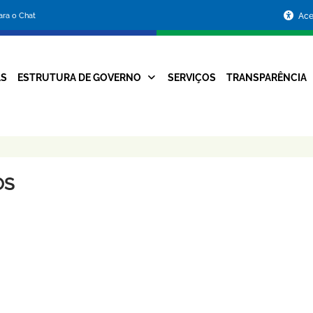
Portal
para o Chat
Ace
da
Prefeitura
AS
ESTRUTURA DE GOVERNO
SERVIÇOS
TRANSPARÊNCIA
Navegação
de
Principal
Belo
Horizonte
OS