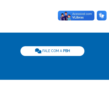
be
FALE COM A
PBH