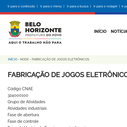
Pular
Ir para o conteúdo |
Ir para o menu |
Ir para a busca |
Ir para o rodapé |
Ir 
para
o
conteúdo
principal
INÍCIO
NOTÍCI
INÍCIO
-
NODE
-
FABRICAÇÃO DE JOGOS ELETRÔNICOS
Trilha
de
FABRICAÇÃO DE JOGOS ELETRÔNIC
navegação
Código CNAE
324000100
Grupo de Atividades
Atividades industriais
Fase de abertura
Fase de controle