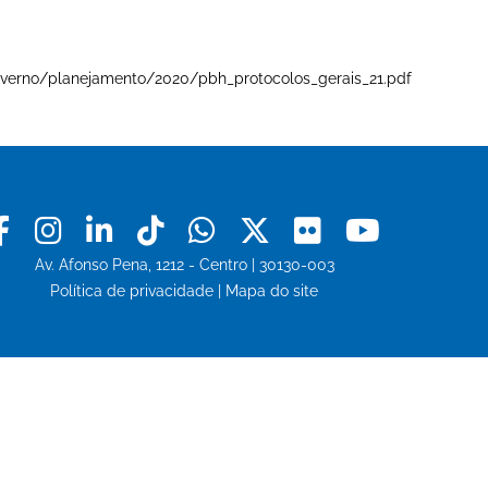
e-governo/planejamento/2020/pbh_protocolos_gerais_21.pdf
Facebook
Instagram
Linkedin
Tiktok
Whatsapp
X
Flickr
Youtu
Av. Afonso Pena, 1212 - Centro | 30130-003
Política de privacidade
|
Mapa do site