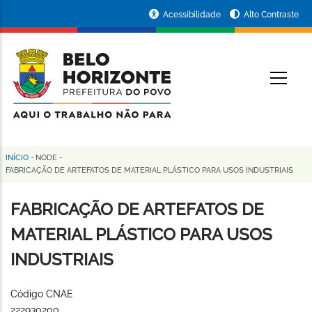
Pular
Portal
Acessibilidade
Alto Contraste
para
da
o
conteúdo
Prefeitura
O
principal
de
Belo
Horizonte
INÍCIO
-
NODE
-
Trilha
FABRICAÇÃO DE ARTEFATOS DE MATERIAL PLÁSTICO PARA USOS INDUSTRIAIS
de
FABRICAÇÃO DE ARTEFATOS DE
navegação
MATERIAL PLÁSTICO PARA USOS
INDUSTRIAIS
Código CNAE
222930200