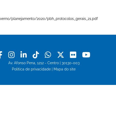
e-governo/planejamento/2020/pbh_protocolos_gerais_21.pdf
Facebook
Instagram
Linkedin
Tiktok
Whatsapp
X
Flickr
Youtu
Av. Afonso Pena, 1212 - Centro | 30130-003
Política de privacidade
|
Mapa do site