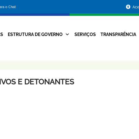
Portal
para o Chat
Ace
da
Prefeitura
AS
ESTRUTURA DE GOVERNO
SERVIÇOS
TRANSPARÊNCIA
Navegação
de
Principal
Belo
Horizonte
SIVOS E DETONANTES