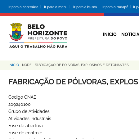
Pular
Ir para o conteúdo |
Ir para o menu |
Ir para a busca |
Ir para o rodapé |
Ir 
para
o
conteúdo
principal
INÍCIO
NOTÍCI
INÍCIO
-
NODE
-
FABRICAÇÃO DE PÓLVORAS, EXPLOSIVOS E DETONANTES
Trilha
de
FABRICAÇÃO DE PÓLVORAS, EXPLO
navegação
Código CNAE
209240100
Grupo de Atividades
Atividades industriais
Fase de abertura
Fase de controle