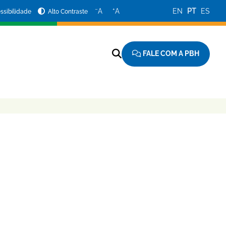
−
+
A
A
EN
PT
ES
ssibilidade
Alto Contraste
FALE COM A PBH