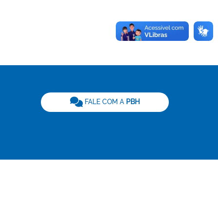
be
FALE COM A
PBH