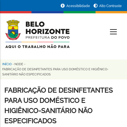
Pular
Portal
Acessibilidade
Alto Contraste
para
da
o
conteúdo
Prefeitura
O
principal
de
Belo
Horizonte
INÍCIO
-
NODE
-
Trilha
FABRICAÇÃO DE DESINFETANTES PARA USO DOMÉSTICO E HIGIÊNICO-
SANITÁRIO NÃO ESPECIFICADOS
de
navegação
FABRICAÇÃO DE DESINFETANTES
PARA USO DOMÉSTICO E
HIGIÊNICO-SANITÁRIO NÃO
ESPECIFICADOS