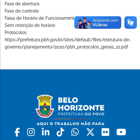
Fase de abertura
Fase de controle
Faixa de Horário de Funcionamento (Long)
Sem restrição de horário
Protocolos
https://prefeitura.pbh.gov.br/sites/default/files/estrutura-de-
governo/planejamento/2020/pbh_protocolos_gerais_21.pdf
Facebook
Instagram
Linkedin
Tiktok
Whatsapp
X
Flickr
Yo