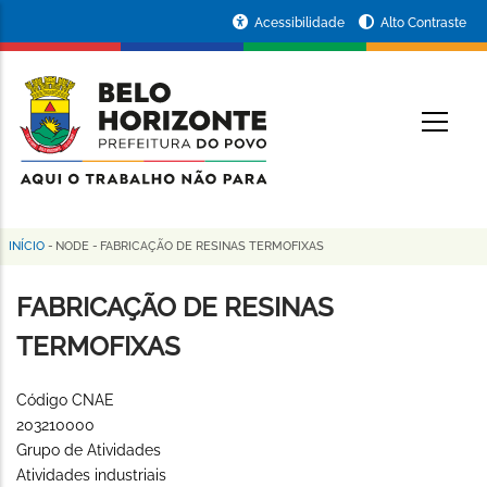
Pular
Portal
Acessibilidade
Alto Contraste
para
da
o
conteúdo
Prefeitura
O
principal
de
Belo
Horizonte
INÍCIO
-
NODE
-
FABRICAÇÃO DE RESINAS TERMOFIXAS
Trilha
de
FABRICAÇÃO DE RESINAS
navegação
TERMOFIXAS
Código CNAE
203210000
Grupo de Atividades
Atividades industriais