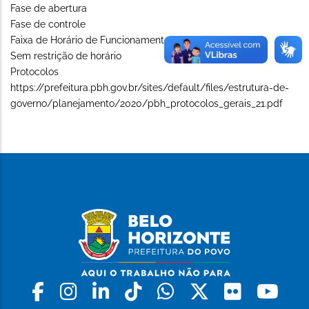
Fase de abertura
Fase de controle
Faixa de Horário de Funcionamento (Long)
Sem restrição de horário
Protocolos
https://prefeitura.pbh.gov.br/sites/default/files/estrutura-de-
governo/planejamento/2020/pbh_protocolos_gerais_21.pdf
Facebook
Instagram
Linkedin
Tiktok
Whatsapp
X
Flickr
Yo