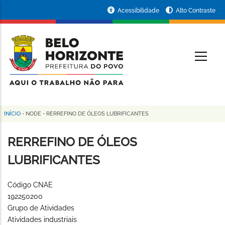
Pular
Portal
Acessibilidade
Alto Contraste
para
da
o
conteúdo
Prefeitura
O
principal
de
Belo
Horizonte
INÍCIO
-
NODE
-
RERREFINO DE ÓLEOS LUBRIFICANTES
Trilha
de
RERREFINO DE ÓLEOS
navegação
LUBRIFICANTES
Código CNAE
192250200
Grupo de Atividades
Atividades industriais