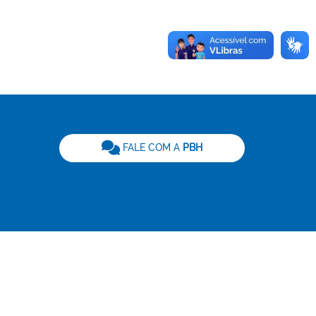
be
FALE COM A
PBH