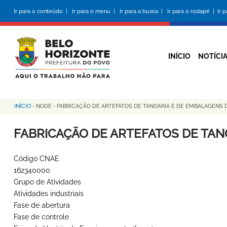
Pular
Ir para o conteúdo |
Ir para o menu |
Ir para a busca |
Ir para o rodapé |
Ir 
para
o
conteúdo
principal
INÍCIO
NOTÍCI
INÍCIO
-
NODE
-
FABRICAÇÃO DE ARTEFATOS DE TANOARIA E DE EMBALAGENS 
Trilha
de
FABRICAÇÃO DE ARTEFATOS DE TAN
navegação
Código CNAE
162340000
Grupo de Atividades
Atividades industriais
Fase de abertura
Fase de controle