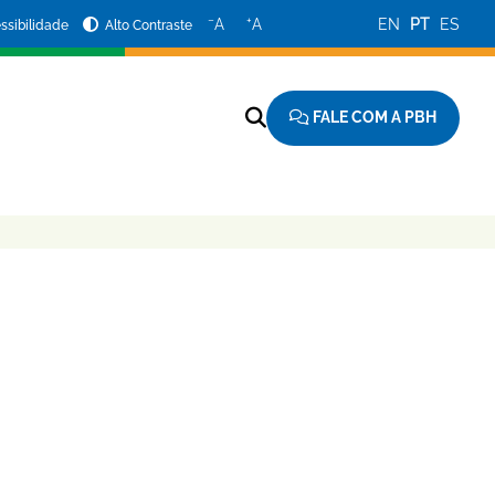
−
+
A
A
EN
PT
ES
ssibilidade
Alto Contraste
FALE COM A PBH