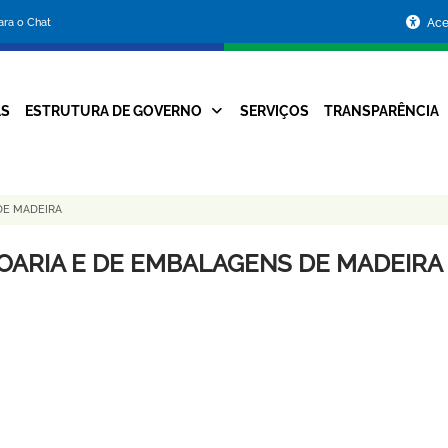
Portal
para o Chat
Ace
da
Prefeitura
AS
ESTRUTURA DE GOVERNO
SERVIÇOS
TRANSPARÊNCIA
Navegação
de
Principal
Belo
DE MADEIRA
Horizonte
OARIA E DE EMBALAGENS DE MADEIRA