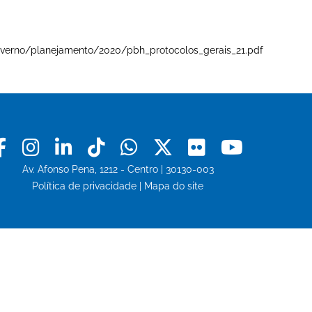
e-governo/planejamento/2020/pbh_protocolos_gerais_21.pdf
Facebook
Instagram
Linkedin
Tiktok
Whatsapp
X
Flickr
Youtu
Av. Afonso Pena, 1212 - Centro | 30130-003
Política de privacidade
|
Mapa do site