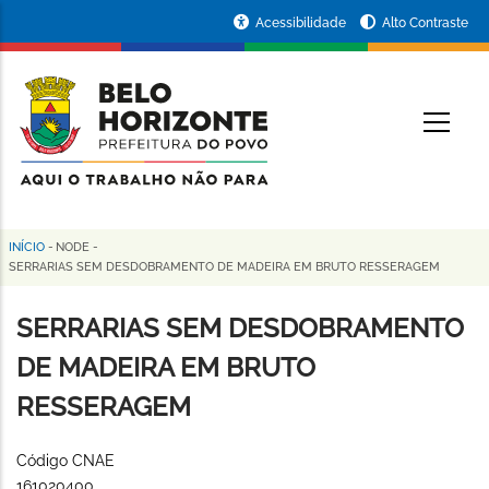
Pular
Portal
Acessibilidade
Alto Contraste
para
da
o
conteúdo
Prefeitura
O
principal
de
Belo
Horizonte
INÍCIO
-
NODE
-
Trilha
SERRARIAS SEM DESDOBRAMENTO DE MADEIRA EM BRUTO RESSERAGEM
de
SERRARIAS SEM DESDOBRAMENTO
navegação
DE MADEIRA EM BRUTO
RESSERAGEM
Código CNAE
161020400