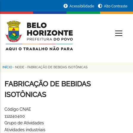
Pular
Portal
Acessibilidade
Alto Contraste
para
da
o
conteúdo
Prefeitura
O
principal
de
Belo
Horizonte
INÍCIO
-
NODE
-
FABRICAÇÃO DE BEBIDAS ISOTÔNICAS
Trilha
de
FABRICAÇÃO DE BEBIDAS
navegação
ISOTÔNICAS
Código CNAE
112240400
Grupo de Atividades
Atividades industriais