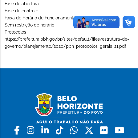
Fase de abertura
Fase de controle
Faixa de Horário de Funcionamento (Long)
Sem restrição de horário
Protocolos
https://prefeitura.pbh.gov.br/sites/default/files/estrutura-de-
governo/planejamento/2020/pbh_protocolos_gerais_21.pdf
Facebook
Instagram
Linkedin
Tiktok
Whatsapp
X
Flickr
Yo