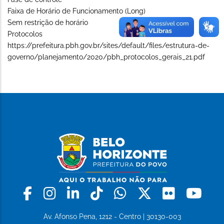
Faixa de Horário de Funcionamento (Long)
Sem restrição de horário
Protocolos
https://prefeitura.pbh.gov.br/sites/default/files/estrutura-de-
governo/planejamento/2020/pbh_protocolos_gerais_21.pdf
Facebook
Instagram
Linkedin
Tiktok
Whatsapp
X
Flickr
Yo
Av. Afonso Pena, 1212 - Centro | 30130-003