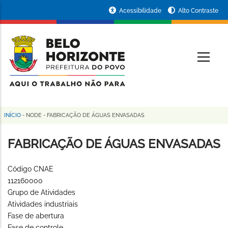
Pular
Portal
Acessibilidade
Alto Contraste
para
da
o
conteúdo
Prefeitura
O
principal
de
Belo
Horizonte
INÍCIO
-
NODE
-
FABRICAÇÃO DE ÁGUAS ENVASADAS
Trilha
de
FABRICAÇÃO DE ÁGUAS ENVASADAS
navegação
Código CNAE
112160000
Grupo de Atividades
Atividades industriais
Fase de abertura
Fase de controle