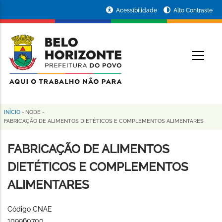
Pular
Portal
Acessibilidade
Alto Contraste
para
da
o
conteúdo
Prefeitura
O
principal
de
Belo
Horizonte
INÍCIO
-
NODE
-
Trilha
FABRICAÇÃO DE ALIMENTOS DIETÉTICOS E COMPLEMENTOS ALIMENTARES
de
FABRICAÇÃO DE ALIMENTOS
navegação
DIETÉTICOS E COMPLEMENTOS
ALIMENTARES
Código CNAE
109960700