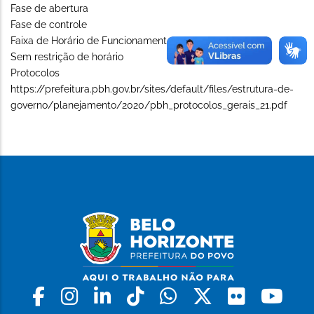
Fase de abertura
Fase de controle
Faixa de Horário de Funcionamento (Long)
Sem restrição de horário
Protocolos
https://prefeitura.pbh.gov.br/sites/default/files/estrutura-de-
governo/planejamento/2020/pbh_protocolos_gerais_21.pdf
Facebook
Instagram
Linkedin
Tiktok
Whatsapp
X
Flickr
Yo