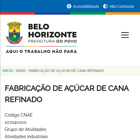
Pular
Portal
Acessibilidade
Alto Contraste
para
da
o
conteúdo
Prefeitura
O
principal
de
Belo
Horizonte
INÍCIO
-
NODE
-
FABRICAÇÃO DE AÇÚCAR DE CANA REFINADO
Trilha
de
FABRICAÇÃO DE AÇÚCAR DE CANA
navegação
REFINADO
Código CNAE
107240100
Grupo de Atividades
Atividades industriais