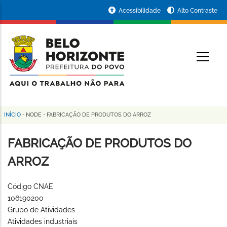
Pular
Portal
Acessibilidade
Alto Contraste
para
da
o
conteúdo
Prefeitura
O
principal
de
Belo
Horizonte
INÍCIO
-
NODE
-
FABRICAÇÃO DE PRODUTOS DO ARROZ
Trilha
de
FABRICAÇÃO DE PRODUTOS DO
navegação
ARROZ
Código CNAE
106190200
Grupo de Atividades
Atividades industriais