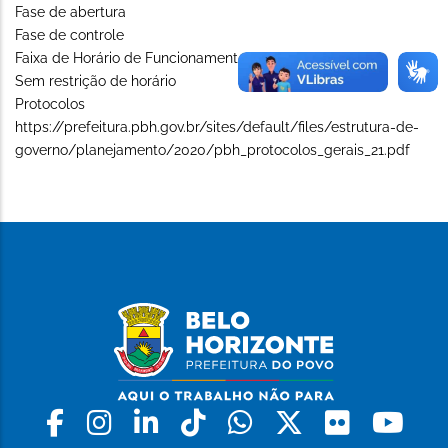
Fase de abertura
Fase de controle
Faixa de Horário de Funcionamento (Long)
Sem restrição de horário
Protocolos
https://prefeitura.pbh.gov.br/sites/default/files/estrutura-de-
governo/planejamento/2020/pbh_protocolos_gerais_21.pdf
Facebook
Instagram
Linkedin
Tiktok
Whatsapp
X
Flickr
Yo