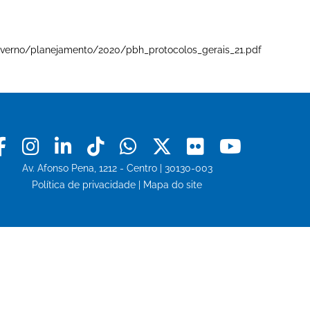
e-governo/planejamento/2020/pbh_protocolos_gerais_21.pdf
Facebook
Instagram
Linkedin
Tiktok
Whatsapp
X
Flickr
Youtu
Av. Afonso Pena, 1212 - Centro | 30130-003
Política de privacidade
|
Mapa do site