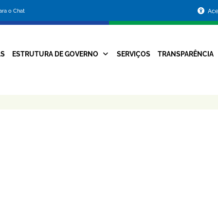
Portal
para o Chat
Ace
da
Prefeitura
AS
ESTRUTURA DE GOVERNO
SERVIÇOS
TRANSPARÊNCIA
Navegação
de
Principal
Belo
Horizonte