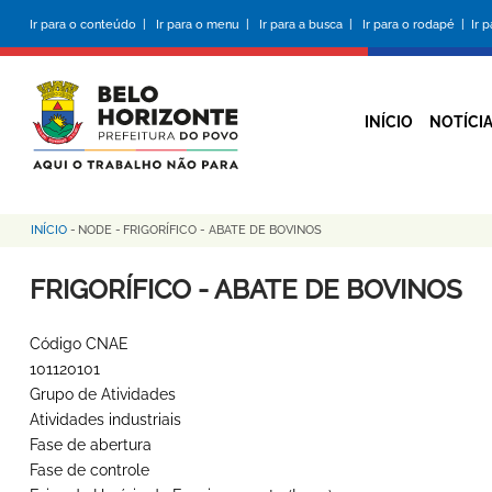
Pular
Ir para o conteúdo |
Ir para o menu |
Ir para a busca |
Ir para o rodapé |
Ir 
para
o
conteúdo
principal
INÍCIO
NOTÍCI
INÍCIO
-
NODE
-
FRIGORÍFICO - ABATE DE BOVINOS
Trilha
de
FRIGORÍFICO - ABATE DE BOVINOS
navegação
Código CNAE
101120101
Grupo de Atividades
Atividades industriais
Fase de abertura
Fase de controle