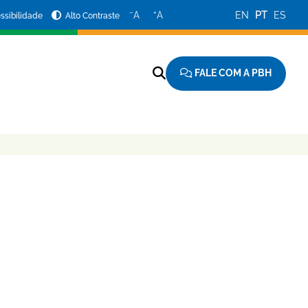
−
+
A
A
EN
PT
ES
ssibilidade
Alto Contraste
FALE COM A PBH