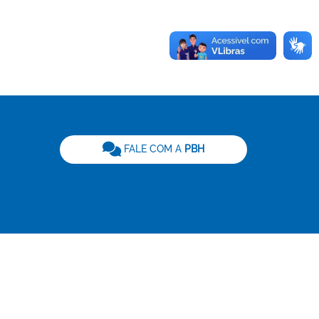
be
FALE COM A
PBH