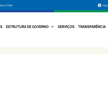
Portal
para o Chat
Ace
da
Prefeitura
AS
ESTRUTURA DE GOVERNO
SERVIÇOS
TRANSPARÊNCIA
Navegação
de
Principal
Belo
Horizonte