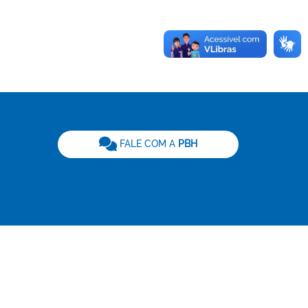
be
FALE COM A
PBH