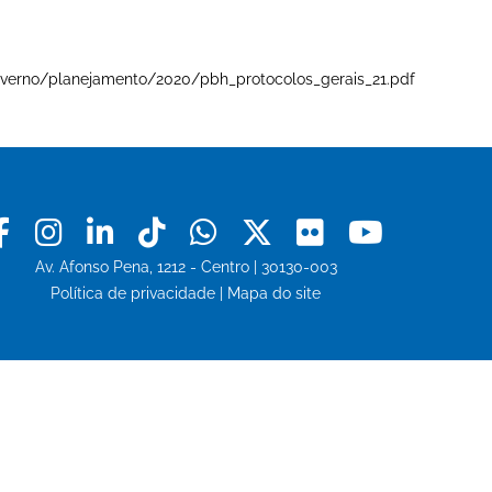
e-governo/planejamento/2020/pbh_protocolos_gerais_21.pdf
Facebook
Instagram
Linkedin
Tiktok
Whatsapp
X
Flickr
Youtu
Av. Afonso Pena, 1212 - Centro | 30130-003
Política de privacidade
|
Mapa do site