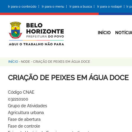
Pular
Ir para o conteúdo |
Ir para o menu |
Ir para a busca |
Ir para o rodapé |
Ir 
para
o
conteúdo
principal
INÍCIO
NOTÍCI
INÍCIO
-
NODE
-
CRIAÇÃO DE PEIXES EM ÁGUA DOCE
Trilha
de
CRIAÇÃO DE PEIXES EM ÁGUA DOCE
navegação
Código CNAE
032210100
Grupo de Atividades
Agricultura urbana
Fase de abertura
Fase de controle