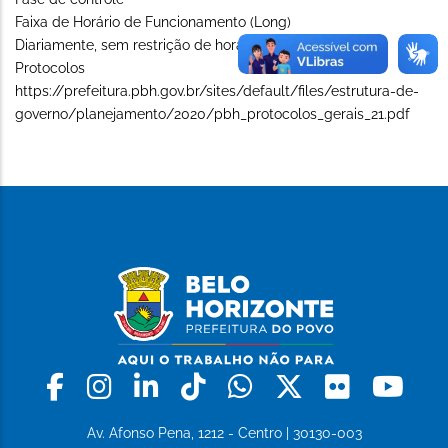
Faixa de Horário de Funcionamento (Long)
Diariamente, sem restrição de horário
Protocolos
https://prefeitura.pbh.gov.br/sites/default/files/estrutura-de-
governo/planejamento/2020/pbh_protocolos_gerais_21.pdf
Facebook
Instagram
Linkedin
Tiktok
Whatsapp
X
Flickr
Yo
Av. Afonso Pena, 1212 - Centro | 30130-003