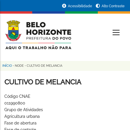
Pular
Portal
Acessibilidade
Alto Contraste
para
da
o
conteúdo
Prefeitura
O
principal
de
Belo
Horizonte
INÍCIO
-
NODE
-
CULTIVO DE MELANCIA
Trilha
de
CULTIVO DE MELANCIA
navegação
Código CNAE
011990800
Grupo de Atividades
Agricultura urbana
Fase de abertura
Fase de controle