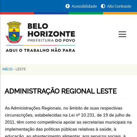
Pular
Portal
Acessibilidade
Alto Contraste
para
da
o
conteúdo
Prefeitura
O
principal
de
Belo
Horizonte
INÍCIO
-
LESTE
Trilha
de
ADMINISTRAÇÃO REGIONAL LESTE
navegação
As Administrações Regionais, no âmbito de suas respectivas
circunscrições, estabelecidas na Lei nº 10.231, de 19 de julho de
2011, têm como competência apoiar as secretarias municipais na
implementação das políticas públicas relativas à saúde, à
educação, ao abastecimento alimentar, aos serviços sociais, à