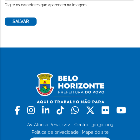
Digite os caracteres que aparecem na imagem.
Facebook
Instagram
Linkedin
Tiktok
Whatsapp
X
Flickr
Yo
Av. Afonso Pena, 1212 - Centro | 30130-003
Política de privacidade
|
Mapa do site