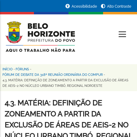
Pular
Portal
Acessibilidade
Alto Contraste
para
da
o
conteúdo
Prefeitura
O
principal
de
Belo
Horizonte
INÍCIO
-
FÓRUNS
-
Trilha
FÓRUM DE DEBATE DA 318ª REUNIÃO ORDINÁRIA DO COMPUR
-
4.3. MATÉRIA: DEFINIÇÃO DE ZONEAMENTO A PARTIR DA EXCLUSÃO DE ÁREAS
de
DE AEIS-2 NO NÚCLEO URBANO TIMBÓ, REGIONAL NOROESTE
navegação
4.3. MATÉRIA: DEFINIÇÃO DE
ZONEAMENTO A PARTIR DA
EXCLUSÃO DE ÁREAS DE AEIS-2 NO
NÚCLEO URBANO TIMBÓ, REGIONAL