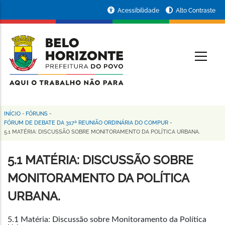
Pular
Portal
Acessibilidade
Alto Contraste
para
da
o
conteúdo
Prefeitura
O
principal
de
Belo
Horizonte
INÍCIO
-
FÓRUNS
-
Trilha
FÓRUM DE DEBATE DA 317ª REUNIÃO ORDINÁRIA DO COMPUR
-
5.1 MATÉRIA: DISCUSSÃO SOBRE MONITORAMENTO DA POLÍTICA URBANA.
de
navegação
5.1 MATÉRIA: DISCUSSÃO SOBRE
MONITORAMENTO DA POLÍTICA
URBANA.
5.1 Matéria: Discussão sobre Monitoramento da Política