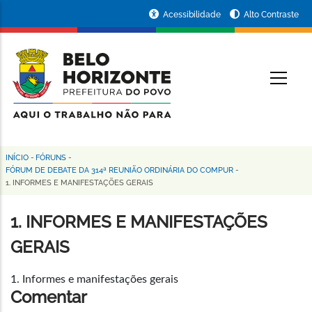
Pular
Portal
Acessibilidade
Alto Contraste
para
da
o
conteúdo
Prefeitura
O
principal
de
Belo
Horizonte
INÍCIO
-
FÓRUNS
-
Trilha
FÓRUM DE DEBATE DA 314ª REUNIÃO ORDINÁRIA DO COMPUR
-
1. INFORMES E MANIFESTAÇÕES GERAIS
de
navegação
1. INFORMES E MANIFESTAÇÕES
GERAIS
1. Informes e manifestações gerais
Comentar