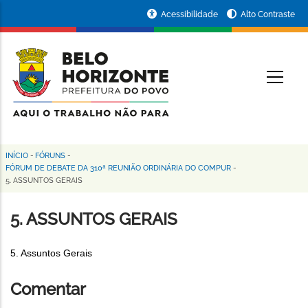
Pular
Portal
Acessibilidade
Alto Contraste
para
da
o
conteúdo
Prefeitura
O
principal
de
Belo
Horizonte
INÍCIO
-
FÓRUNS
-
Trilha
FÓRUM DE DEBATE DA 310ª REUNIÃO ORDINÁRIA DO COMPUR
-
5. ASSUNTOS GERAIS
de
navegação
5. ASSUNTOS GERAIS
5. Assuntos Gerais
Comentar