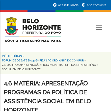
Pular
Portal
Acessibilidade
Alto Contraste
para
da
o
conteúdo
Prefeitura
O
principal
de
Belo
Horizonte
INÍCIO
-
FÓRUNS
-
Trilha
FÓRUM DE DEBATE DA 308ª REUNIÃO ORDINÁRIA DO COMPUR
-
4.6 MATÉRIA: APRESENTAÇÃO PROGRAMAS DA POLÍTICA DE ASSISTÊNCIA
de
SOCIAL EM BELO HORIZONTE
navegação
4.6 MATÉRIA: APRESENTAÇÃO
PROGRAMAS DA POLÍTICA DE
ASSISTÊNCIA SOCIAL EM BELO
HORIZONTE