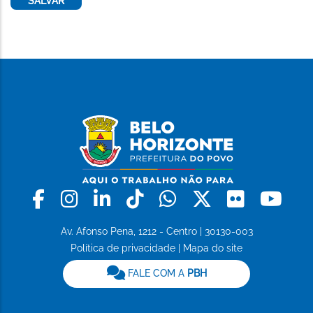
Facebook
Instagram
Linkedin
Tiktok
Whatsapp
X
Flickr
Yo
Av. Afonso Pena, 1212 - Centro | 30130-003
Política de privacidade
|
Mapa do site
FALE COM A
PBH