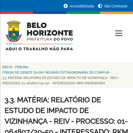
Pular
Portal
Acessibilidade
Alto Contraste
para
da
o
conteúdo
Prefeitura
O
principal
de
Belo
Horizonte
INÍCIO
-
FÓRUNS
-
Trilha
FÓRUM DE DEBATE DA 66ª REUNIÃO EXTRAORDINÁRIA DO COMPUR
-
3.3. MATÉRIA: RELATÓRIO DE ESTUDO DE IMPACTO DE VIZINHANÇA - REIV -
de
PROCESSO: 01-064807/20-50 - INTERESSADO: RKM ENGENHARIA
navegação
3.3. MATÉRIA: RELATÓRIO DE
ESTUDO DE IMPACTO DE
VIZINHANÇA - REIV - PROCESSO: 01-
064807/20-50 - INTERESSADO: RKM