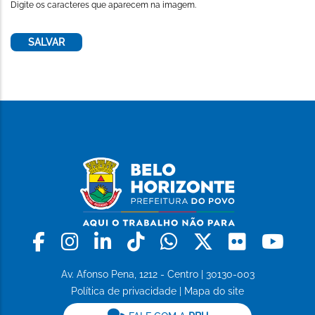
Digite os caracteres que aparecem na imagem.
Facebook
Instagram
Linkedin
Tiktok
Whatsapp
X
Flickr
Yo
Av. Afonso Pena, 1212 - Centro | 30130-003
Política de privacidade
|
Mapa do site