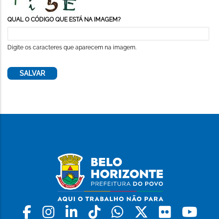
QUAL O CÓDIGO QUE ESTÁ NA IMAGEM?
Digite os caracteres que aparecem na imagem.
Facebook
Instagram
Linkedin
Tiktok
Whatsapp
X
Flickr
Yo