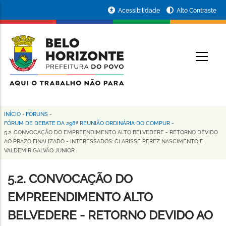
Pular
Portal
Acessibilidade
Alto Contraste
para
da
o
conteúdo
Prefeitura
O
principal
de
Belo
Horizonte
INÍCIO
-
FÓRUNS
-
Trilha
FÓRUM DE DEBATE DA 298ª REUNIÃO ORDINÁRIA DO COMPUR
-
5.2. CONVOCAÇÃO DO EMPREENDIMENTO ALTO BELVEDERE - RETORNO DEVIDO
de
AO PRAZO FINALIZADO - INTERESSADOS: CLARISSE PEREZ NASCIMENTO E
VALDEMIR GALVÃO JUNIOR
navegação
5.2. CONVOCAÇÃO DO
EMPREENDIMENTO ALTO
BELVEDERE - RETORNO DEVIDO AO