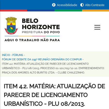
Pular
Portal
Acessibilidade
Alto Contraste
para
da
o
conteúdo
Prefeitura
O
principal
de
Belo
Horizonte
INÍCIO
-
FÓRUNS
-
Trilha
FÓRUM DE DEBATE DA 295ª REUNIÃO ORDINÁRIA DO COMPUR
-
ITEM 4.2. MATÉRIA: ATUALIZAÇÃO DE PARECER DE LICENCIAMENTO
de
URBANÍSTICO - PLU 08/2013. PROCESSO 01-101.705/12-10. EMPREENDIMENTO:
PRAÇA DOS AMORES ALTO BURITIS LTDA. - CLUBE CHALEZINHO.
navegação
ITEM 4.2. MATÉRIA: ATUALIZAÇÃO DE
PARECER DE LICENCIAMENTO
URBANÍSTICO - PLU 08/2013.