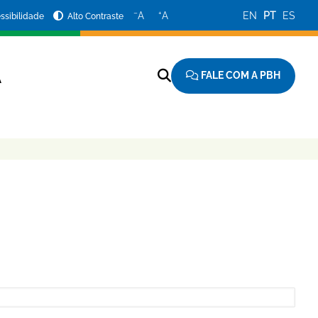
−
+
A
A
EN
PT
ES
ssibilidade
Alto Contraste
FALE COM A PBH
A