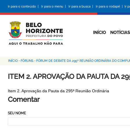
Pular
Ir para o conteúdo |
Ir para o menu |
Ir para a busca |
Ir para o rodapé |
Ir 
para
o
conteúdo
principal
INÍCIO
NOTÍCIAS
INÍCIO
-
FÓRUNS
-
FÓRUM DE DEBATE DA 295ª REUNIÃO ORDINÁRIA DO COMPU
Trilha
de
ITEM 2. APROVAÇÃO DA PAUTA DA 2
navegação
Item 2. Aprovação da Pauta da 295ª Reunião Ordinária
Comentar
SEU NOME