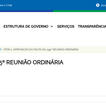
Portal
para o Chat
Ace
da
Prefeitura
ESTRUTURA DE GOVERNO
SERVIÇOS
TRANSPARÊNCI
Navegação
de
Principal
Belo
R
-
ITEM 2. APROVAÇÃO DA PAUTA DA 295ª REUNIÃO ORDINÁRIA
Horizonte
95ª REUNIÃO ORDINÁRIA