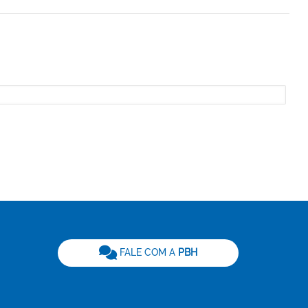
be
FALE COM A
PBH