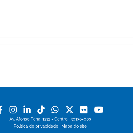
Facebook
Instagram
Linkedin
Tiktok
Whatsapp
X
Flickr
Youtu
Av. Afonso Pena, 1212 - Centro | 30130-003
Política de privacidade
|
Mapa do site