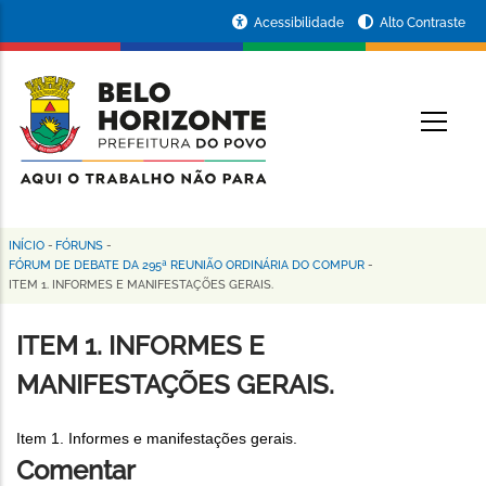
Pular
Portal
Acessibilidade
Alto Contraste
para
da
o
conteúdo
Prefeitura
O
principal
de
Belo
Horizonte
INÍCIO
-
FÓRUNS
-
Trilha
FÓRUM DE DEBATE DA 295ª REUNIÃO ORDINÁRIA DO COMPUR
-
ITEM 1. INFORMES E MANIFESTAÇÕES GERAIS.
de
navegação
ITEM 1. INFORMES E
MANIFESTAÇÕES GERAIS.
Item 1. Informes e manifestações gerais.
Comentar