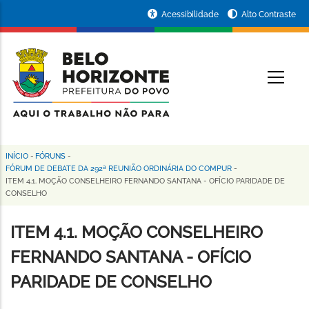
Pular
Portal
Acessibilidade
Alto Contraste
para
da
o
conteúdo
Prefeitura
O
principal
de
Belo
Horizonte
INÍCIO
-
FÓRUNS
-
Trilha
FÓRUM DE DEBATE DA 292ª REUNIÃO ORDINÁRIA DO COMPUR
-
ITEM 4.1. MOÇÃO CONSELHEIRO FERNANDO SANTANA - OFÍCIO PARIDADE DE
de
CONSELHO
navegação
ITEM 4.1. MOÇÃO CONSELHEIRO
FERNANDO SANTANA - OFÍCIO
PARIDADE DE CONSELHO