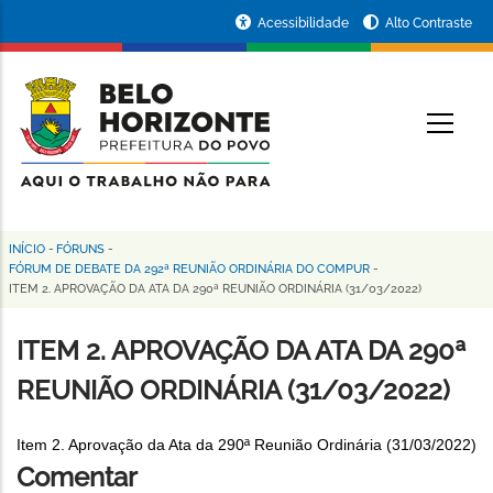
Pular
Portal
Acessibilidade
Alto Contraste
para
da
o
conteúdo
Prefeitura
O
principal
de
Belo
Horizonte
INÍCIO
-
FÓRUNS
-
Trilha
FÓRUM DE DEBATE DA 292ª REUNIÃO ORDINÁRIA DO COMPUR
-
ITEM 2. APROVAÇÃO DA ATA DA 290ª REUNIÃO ORDINÁRIA (31/03/2022)
de
navegação
ITEM 2. APROVAÇÃO DA ATA DA 290ª
REUNIÃO ORDINÁRIA (31/03/2022)
Item 2. Aprovação da Ata da 290ª Reunião Ordinária (31/03/2022)
Comentar