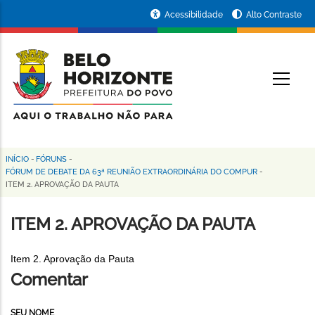
Pular
Portal
Acessibilidade
Alto Contraste
para
da
o
conteúdo
Prefeitura
O
principal
de
Belo
Horizonte
INÍCIO
-
FÓRUNS
-
Trilha
FÓRUM DE DEBATE DA 63ª REUNIÃO EXTRAORDINÁRIA DO COMPUR
-
ITEM 2. APROVAÇÃO DA PAUTA
de
navegação
ITEM 2. APROVAÇÃO DA PAUTA
Item 2. Aprovação da Pauta
Comentar
SEU NOME