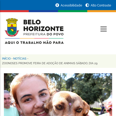
Pular
Portal
Acessibilidade
Alto Contraste
para
da
o
conteúdo
Prefeitura
O
principal
de
Belo
Horizonte
INÍCIO
-
NOTÍCIAS
-
Trilha
ZOONOSES PROMOVE FEIRA DE ADOÇÃO DE ANIMAIS SÁBADO, DIA 29
de
navegação