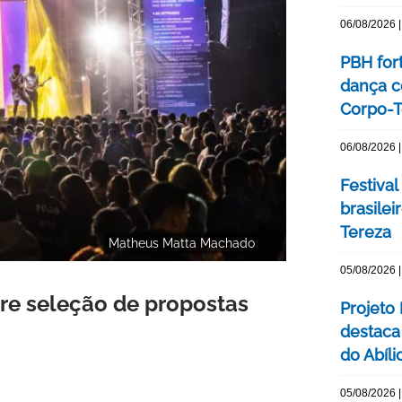
06/08/2026 |
PBH for
dança c
Corpo-Te
06/08/2026 |
Festival
brasile
Tereza
Matheus Matta Machado
05/08/2026 |
bre seleção de propostas
Projeto
destaca 
do Abíli
05/08/2026 |