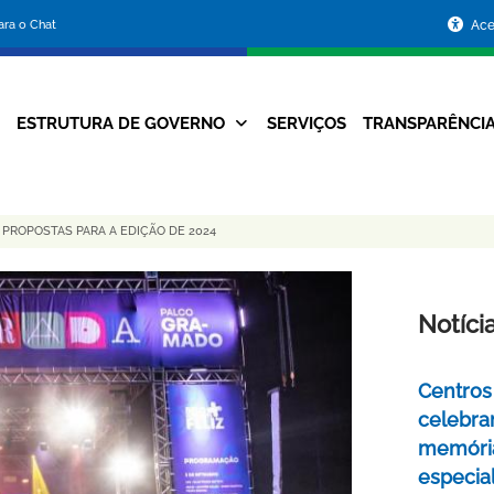
Portal
para o Chat
Ace
da
Prefeitura
ESTRUTURA DE GOVERNO
SERVIÇOS
TRANSPARÊNCI
Navegação
de
Principal
Belo
 PROPOSTAS PARA A EDIÇÃO DE 2024
Horizonte
Notíci
Centros 
celebra
memóri
especia