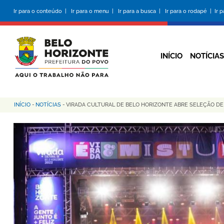
Pular
Ir para o conteúdo |
Ir para o menu |
Ir para a busca |
Ir para o rodapé |
Ir 
para
o
conteúdo
principal
INÍCIO
NOTÍCIAS
INÍCIO
-
NOTÍCIAS
-
VIRADA CULTURAL DE BELO HORIZONTE ABRE SELEÇÃO DE
Trilha
de
navegação