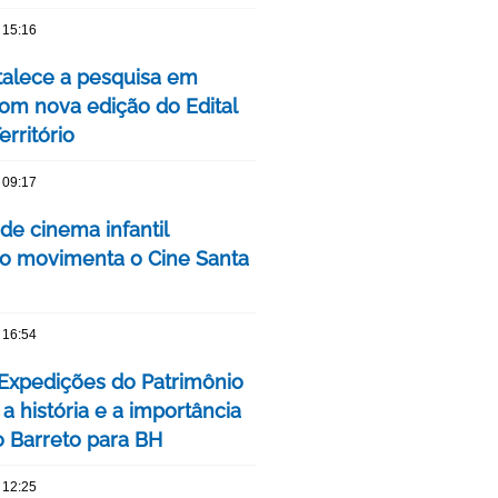
 15:16
talece a pesquisa em
om nova edição do Edital
rritório
 09:17
 de cinema infantil
iro movimenta o Cine Santa
 16:54
 Expedições do Patrimônio
a história e a importância
o Barreto para BH
 12:25