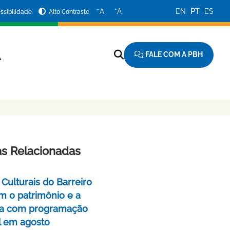
−
+
A
A
EN
PT
ES
ssibilidade
Alto Contraste
FALE COM A PBH
A
as Relacionadas
Culturais do Barreiro
m o patrimônio e a
a com programação
l em agosto