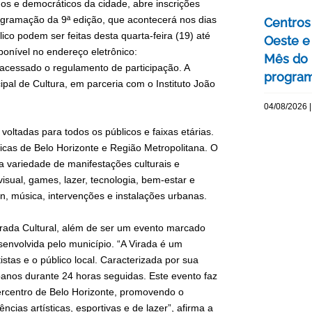
os e democráticos da cidade, abre inscrições
rogramação da 9ª edição, que acontecerá nos dias
Centros 
co podem ser feitas desta quarta-feira (19) até
Oeste 
ponível no endereço eletrônico:
Mês do 
acessado o regulamento de participação. A
program
pal de Cultura, em parceria com o Instituto João
04/08/2026 |
voltadas para todos os públicos e faixas etárias.
sticas de Belo Horizonte e Região Metropolitana. O
variedade de manifestações culturais e
visual, games, lazer, tecnologia, bem-estar e
ign, música, intervenções e instalações urbanas.
Virada Cultural, além de ser um evento marcado
esenvolvida pelo município. “A Virada é um
stas e o público local. Caracterizada por sua
banos durante 24 horas seguidas. Este evento faz
percentro de Belo Horizonte, promovendo o
cias artísticas, esportivas e de lazer”, afirma a