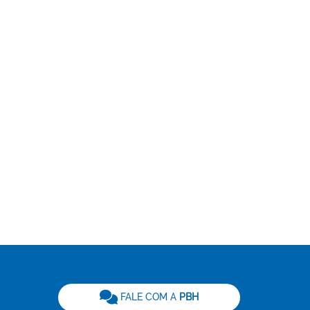
be
FALE COM A
PBH