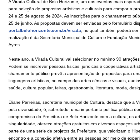
A Virada Cultural de Belo Horizonte, um dos eventos mais esperad
para seleção de propostas artísticas e culturais para compor a p
24 e 25 de agosto de 2024. As inscrições para o chamamento públi
25 de junho. As propostas devem ser enviadas pelo formulário dis
portalbelohorizonte.com.br/virada
, no qual também poderá ser 
realização é da Secretaria Municipal de Cultura e Fundação Munici
Ayres.
Neste ano, a Virada Cultural vai selecionar no mínimo 90 atrações 
Podem se inscrever pessoas físicas, jurídicas e cooperativas artí
chamamento público prevê a apresentação de propostas para uma 
linguagens artísticas, no campo das artes cênicas e visuais, audio
saúde, cultura popular, feiras, gastronomia, literatura, moda, des
Eliane Parreiras, secretária municipal de Cultura, destaca que a 
pela diversidade, é, sobretudo, uma importante política pública d
compromisso da Prefeitura de Belo Horizonte com a cultura, os arti
singularidade, oferece atrações gratuitas em diversos espaços ur
parte de uma série de projetos da Prefeitura, que valorizam o Hi
encontro e a conexão afetiva entre as pessoas por meio de experiên