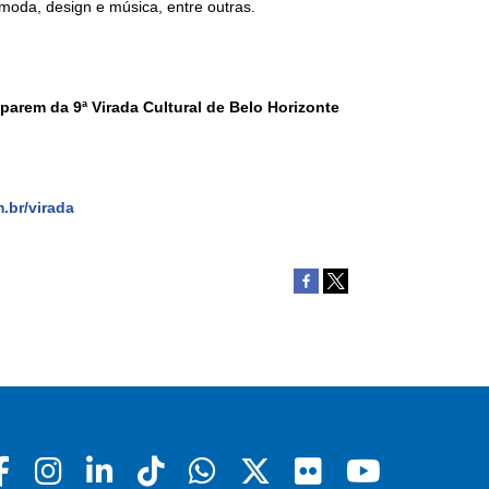
, moda, design e música, entre outras.
parem da 9ª Virada Cultural de Belo Horizonte
.br/virada
Facebook
Instagram
Linkedin
Tiktok
Whatsapp
X
Flickr
Youtu