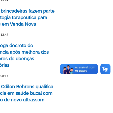
 13:41
 brincadeiras fazem parte
tégia terapêutica para
s em Venda Nova
 13:48
oga decreto de
cia após melhora dos
ores de doenças
órias
 08:17
 Odilon Behrens qualifica
ncia em saúde bucal com
ão de novo ultrassom