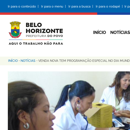
Pular
Ir para o conteúdo |
Ir para o menu |
Ir para a busca |
Ir para o rodapé |
Ir 
para
o
conteúdo
principal
INÍCIO
NOTÍCIAS
INÍCIO
-
NOTÍCIAS
-
VENDA NOVA TEM PROGRAMAÇÃO ESPECIAL NO DIA MUND
Trilha
de
navegação