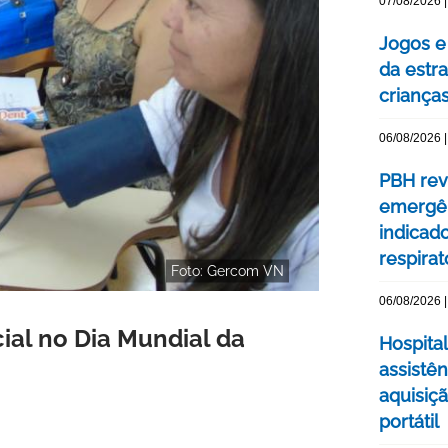
07/08/2026 |
Jogos e
da estra
criança
06/08/2026 |
PBH rev
emergên
indicad
respirat
Foto: Gercom VN
06/08/2026 |
al no Dia Mundial da
Hospital
assistê
aquisiç
portátil