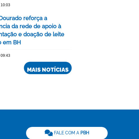
 10:03
Dourado reforça a
ncia da rede de apoio à
ação e doação de leite
o em BH
 09:43
MAIS NOTÍCIAS
be
FALE COM A
PBH