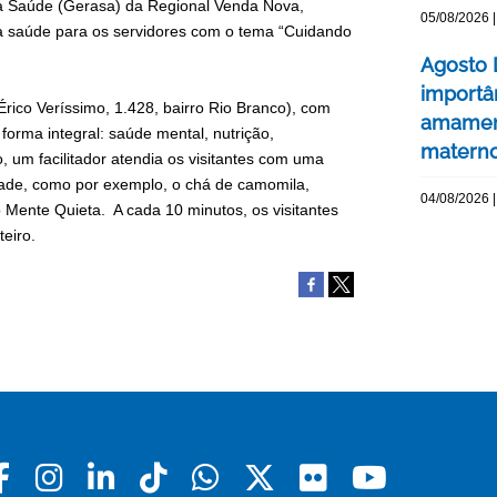
o à Saúde (Gerasa) da Regional Venda Nova,
05/08/2026 |
da saúde para os servidores com o tema “Cuidando
Agosto 
importâ
Érico Veríssimo, 1.428, bairro Rio Branco), com
amament
orma integral: saúde mental, nutrição,
matern
, um facilitador atendia os visitantes com uma
dade, como por exemplo, o chá de camomila,
04/08/2026 |
o Mente Quieta. A cada 10 minutos, os visitantes
eiro.
Facebook
Instagram
Linkedin
Tiktok
Whatsapp
X
Flickr
Youtu