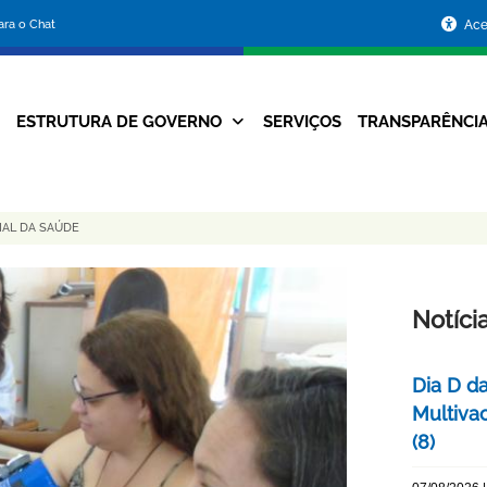
Portal
para o Chat
Ace
da
Prefeitura
ESTRUTURA DE GOVERNO
SERVIÇOS
TRANSPARÊNCI
Navegação
de
Principal
Belo
IAL DA SAÚDE
Horizonte
Notíci
Dia D d
Multiva
(8)