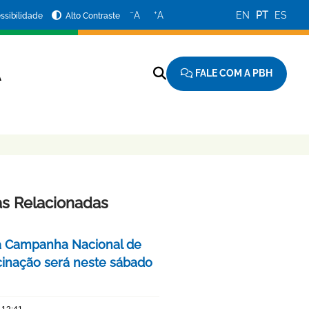
−
+
A
A
EN
PT
ES
ssibilidade
Alto Contraste
FALE COM A PBH
A
as Relacionadas
a Campanha Nacional de
cinação será neste sábado