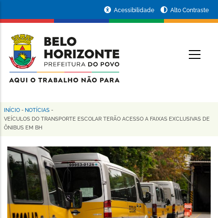
Pular
Portal
Acessibilidade
Alto Contraste
para
da
o
conteúdo
Prefeitura
O
principal
de
Belo
Horizonte
INÍCIO
-
NOTÍCIAS
-
Trilha
VEÍCULOS DO TRANSPORTE ESCOLAR TERÃO ACESSO A FAIXAS EXCLUSIVAS DE
ÔNIBUS EM BH
de
navegação