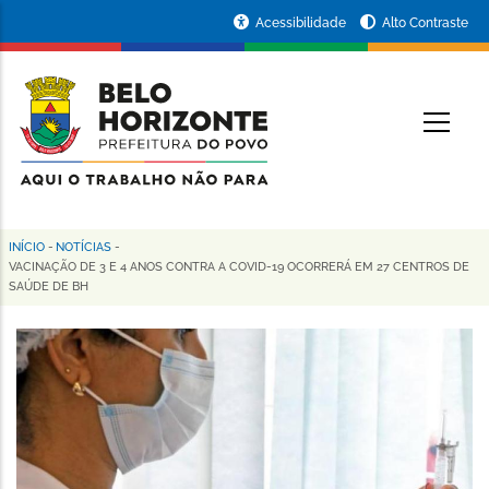
Pular
Portal
Acessibilidade
Alto Contraste
para
da
o
conteúdo
Prefeitura
O
principal
de
Belo
Horizonte
INÍCIO
-
NOTÍCIAS
-
Trilha
VACINAÇÃO DE 3 E 4 ANOS CONTRA A COVID-19 OCORRERÁ EM 27 CENTROS DE
SAÚDE DE BH
de
navegação