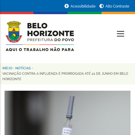
Pular
Portal
Acessibilidade
Alto Contraste
para
da
o
conteúdo
Prefeitura
O
principal
de
Belo
Horizonte
INÍCIO
-
NOTÍCIAS
-
Trilha
VACINAÇÃO CONTRA A INFLUENZA É PRORROGADA ATÉ 22 DE JUNHO EM BELO
HORIZONTE
de
navegação