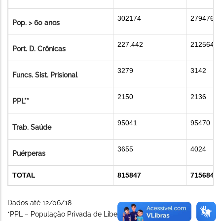
302174
279476
Pop. > 60 anos
227.442
212564
Port. D. Crônicas
3279
3142
Funcs. Sist. Prisional
2150
2136
PPL**
95041
95470
Trab. Saúde
3655
4024
Puérperas
TOTAL
815847
715684
Dados até 12/06/18
*PPL – População Privada de Liberdade