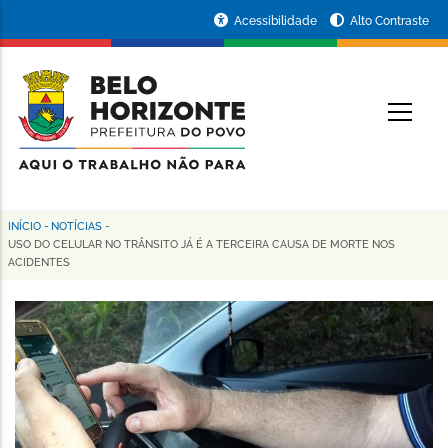
Pular
Portal
Acessibilidade
Alto Contraste
para
da
o
conteúdo
Prefeitura
O
principal
de
Belo
Horizonte
INÍCIO
-
NOTÍCIAS
-
Trilha
USO DO CELULAR NO TRÂNSITO JÁ É A TERCEIRA CAUSA DE MORTE NOS
ACIDENTES
de
navegação