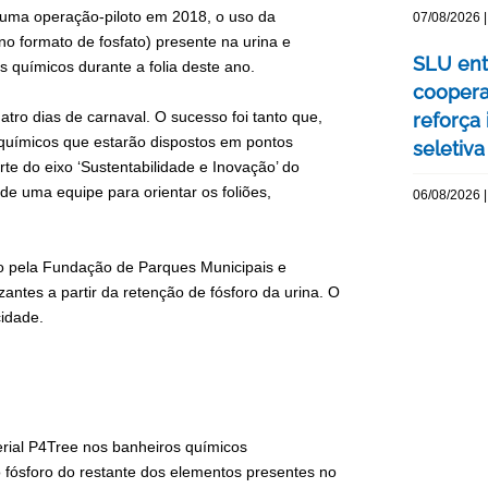
 uma operação-piloto em 2018, o uso da
07/08/2026 |
no formato de fosfato) presente na urina e
SLU ent
 químicos durante a folia deste ano.
coopera
ro dias de carnaval. O sucesso foi tanto que,
reforça
 químicos que estarão dispostos em pontos
seletiva
rte do eixo ‘Sustentabilidade e Inovação’ do
 de uma equipe para orientar os foliões,
06/08/2026 |
do pela Fundação de Parques Municipais e
zantes a partir da retenção de fósforo da urina. O
idade.
terial P4Tree nos banheiros químicos
r o fósforo do restante dos elementos presentes no