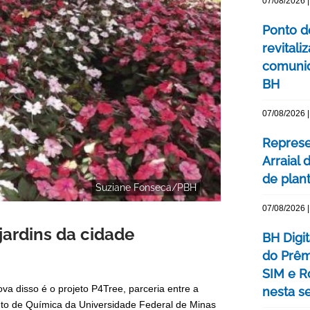
07/08/2026 |
Ponto d
revital
comunid
BH
07/08/2026 |
Represe
Arraial 
de plan
Suziane Fonseca/PBH
07/08/2026 |
 jardins da cidade
BH Digi
do Prêm
SIM e Ro
va disso é o projeto P4Tree, parceria entre a
nesta se
ento de Química da Universidade Federal de Minas