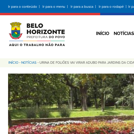
Pular
Ir para o conteúdo |
Ir para o menu |
Ir para a busca |
Ir para o rodapé |
Ir 
para
o
conteúdo
principal
INÍCIO
NOTÍCIAS
INÍCIO
-
NOTÍCIAS
-
URINA DE FOLIÕES VAI VIRAR ADUBO PARA JARDINS DA CID
Trilha
de
navegação