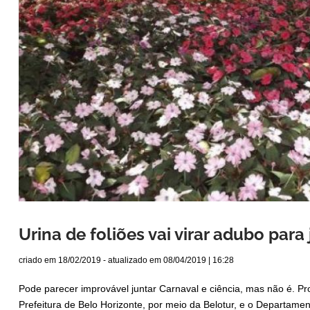
Urina de foliões vai virar adubo para
criado em
18/02/2019
- atualizado em
08/04/2019 | 16:28
Pode parecer improvável juntar Carnaval e ciência, mas não é. Pro
Prefeitura de Belo Horizonte, por meio da Belotur, e o Departam