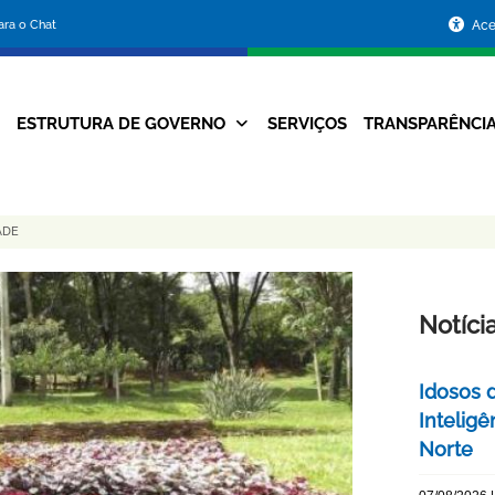
Portal
para o Chat
Ace
da
Prefeitura
ESTRUTURA DE GOVERNO
SERVIÇOS
TRANSPARÊNCI
Navegação
de
Principal
Belo
ADE
Horizonte
Notíci
Idosos 
Inteligê
Norte