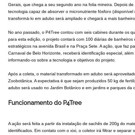
Gerais, que chega a seu segundo ano na folia mineira. Depois de
tecnologia capaz de absorver o micronutriente fósforo (disponível 
transformá-lo em adubo será ampliado e chegará a mais banheiros
No ano passado, o P4Tree contou com seis cabines durante os quat
para esta edição, o projeto contará com 100 diárias de banheiros
estratégicos na avenida Brasil e na Praça Sete. A ação, que faz pa
Carnaval de Belo Horizonte, receberá identificação especial, além
informando-os sobre a tecnologia e objetivos do projeto.
Após a coleta, o material transformado em adubo será aproveita
Zoobotânica. A expectativa é que sejam produzidos 50 kg de fertili
adubo será usado no Jardim Botânico e em jardins e parques da c
Funcionamento do P4Tree
A ação será feita a partir da instalação de sachês de 200g do ma
identificados. Em contato com o xixi, o coletor irá filtrar e separa