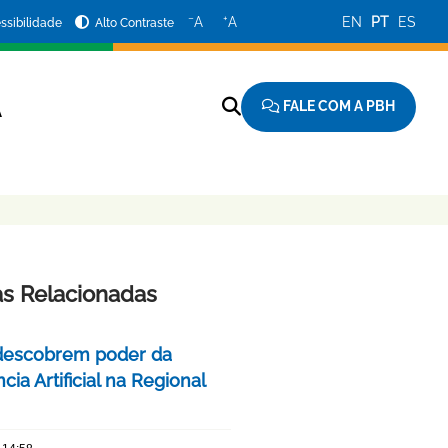
−
+
A
A
EN
PT
ES
ssibilidade
Alto Contraste
FALE COM A PBH
A
as Relacionadas
descobrem poder da
ncia Artificial na Regional