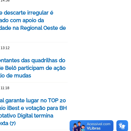
 14:58
e descarte irregular é
izado com apoio da
ade na Regional Oeste de
 13:12
ntantes das quadrilhas do
de Belô participam de ação
tio de mudas
 11:18
tal garante lugar no TOP 20
io iBest e votação para BH
tativo Digital termina
xta (7)