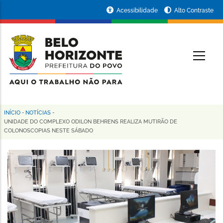
Pular
Portal
Acessibilidade
Alto Contraste
para
da
o
conteúdo
Prefeitura
O
principal
de
Belo
Horizonte
INÍCIO
-
NOTÍCIAS
-
Trilha
UNIDADE DO COMPLEXO ODILON BEHRENS REALIZA MUTIRÃO DE
COLONOSCOPIAS NESTE SÁBADO
de
navegação