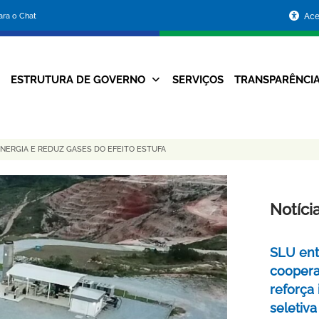
Portal
para o Chat
Ace
da
Prefeitura
ESTRUTURA DE GOVERNO
SERVIÇOS
TRANSPARÊNCI
Navegação
de
Principal
Belo
NERGIA E REDUZ GASES DO EFEITO ESTUFA
Horizonte
Notíci
SLU ent
coopera
reforça
seletiva