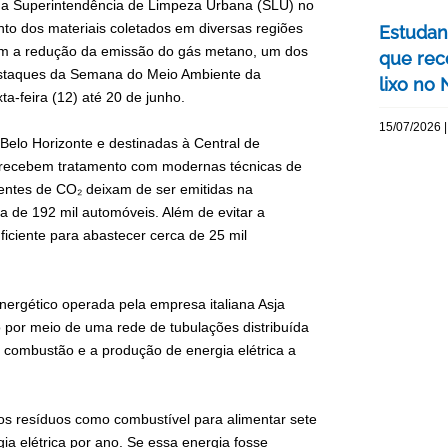
da Superintendência de Limpeza Urbana (SLU) no
nto dos materiais coletados em diversas regiões
Estudan
 com a redução da emissão do gás metano, um dos
que rec
s destaques da Semana do Meio Ambiente da
lixo no
ta-feira (12) até 20 de junho.
15/07/2026 |
 Belo Horizonte e destinadas à Central de
 recebem tratamento com modernas técnicas de
entes de CO₂ deixam de ser emitidas na
 de 192 mil automóveis. Além de evitar a
ficiente para abastecer cerca de 25 mil
ergético operada pela empresa italiana Asja
 por meio de uma rede de tubulações distribuída
, a combustão e a produção de energia elétrica a
dos resíduos como combustível para alimentar sete
 elétrica por ano. Se essa energia fosse