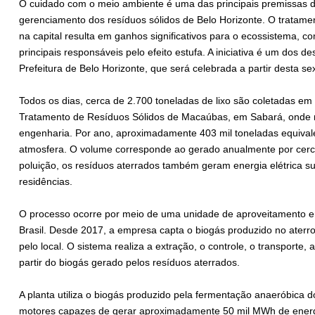
O cuidado com o meio ambiente é uma das principais premissas 
gerenciamento dos resíduos sólidos de Belo Horizonte. O tratame
na capital resulta em ganhos significativos para o ecossistema,
principais responsáveis pelo efeito estufa. A iniciativa é um do
Prefeitura de Belo Horizonte, que será celebrada a partir desta sex
Todos os dias, cerca de 2.700 toneladas de lixo são coletadas em
Tratamento de Resíduos Sólidos de Macaúbas, em Sabará, onde
engenharia. Por ano, aproximadamente 403 mil toneladas equival
atmosfera. O volume corresponde ao gerado anualmente por cerca
poluição, os resíduos aterrados também geram energia elétrica su
residências.
O processo ocorre por meio de uma unidade de aproveitamento en
Brasil. Desde 2017, a empresa capta o biogás produzido no aterro
pelo local. O sistema realiza a extração, o controle, o transporte
partir do biogás gerado pelos resíduos aterrados.
A planta utiliza o biogás produzido pela fermentação anaeróbica 
motores capazes de gerar aproximadamente 50 mil MWh de energia