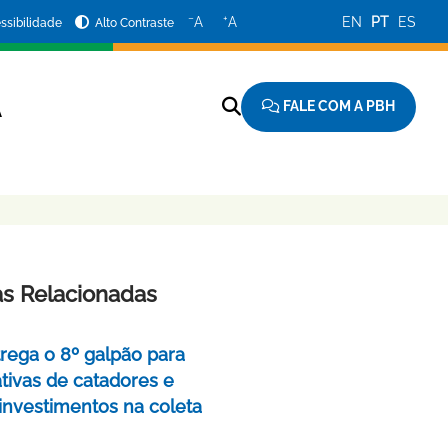
−
+
A
A
EN
PT
ES
ssibilidade
Alto Contraste
FALE COM A PBH
A
as Relacionadas
rega o 8º galpão para
tivas de catadores e
 investimentos na coleta