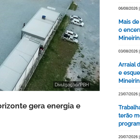
06/08/2026 |
Mais de
o encer
Mineiri
03/08/2026 |
Arraial 
e esque
Mineiri
Divulgação/PBH
23/07/2026 |
rizonte gera energia e
Trabalh
terão m
program
20/07/2026 |