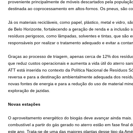
proveniente principalmente de móveis descartados pela população
destinada ao coprocessamento em altos-fornos. Os pneus, são co
Já os materiais recicláveis, como papel, plástico, metal e vidro,
de Belo Horizonte, fortalecendo a geração de renda e a inclusão s
resíduos perigosos, como lâmpadas, solventes e tintas, que são
responsáveis por realizar o tratamento adequado e evitar a conta
Graças ao processo de triagem, apenas cerca de 12% dos resíduo
que reduz custos operacionais e aumenta a vida útil do aterro sanit
ATT está inserida no contexto da Política Nacional de Resíduos Só
reversa e para a destinação ambientalmente adequada dos resídu
novas fontes de energia e para a redução do uso de material min
exploração de jazidas.
Novas estações
O aproveitamento energético do biogás deve avançar ainda mais
combustível a partir do gás gerado no aterro estão em fase final
este ano. Trata-se de uma das maiores plantas desse tipo da Amér