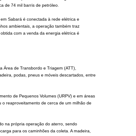
ca de 74 mil barris de petróleo.
 em Sabará é conectada à rede elétrica e
anhos ambientais, a operação também traz
a obtida com a venda da energia elétrica é
a Área de Transbordo e Triagem (ATT),
adeira, podas, pneus e móveis descartados, entre
ebimento de Pequenos Volumes (URPV) e em áreas
tiu o reaproveitamento de cerca de um milhão de
ado na própria operação do aterro, sendo
scarga para os caminhões da coleta. A madeira,