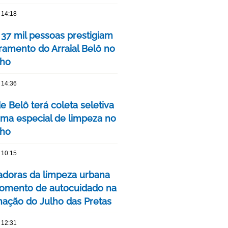
 14:18
 37 mil pessoas prestigiam
ramento do Arraial Belô no
nho
 14:36
de Belô terá coleta seletiva
ma especial de limpeza no
nho
 10:15
adoras da limpeza urbana
omento de autocuidado na
ação do Julho das Pretas
 12:31