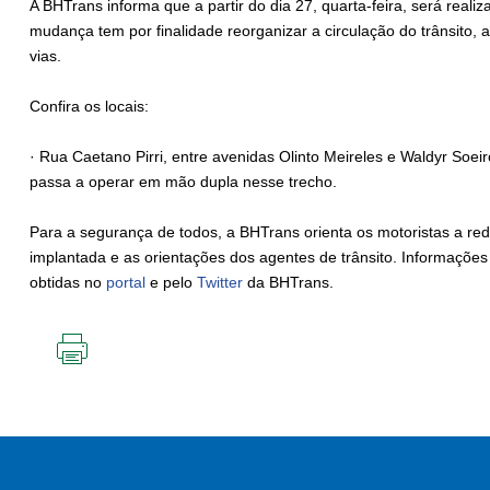
A BHTrans informa que a partir do dia 27, quarta-feira, será realiz
mudança tem por finalidade reorganizar a circulação do trânsito,
vias.
Confira os locais:
· Rua Caetano Pirri, entre avenidas Olinto Meireles e Waldyr Soe
passa a operar em mão dupla nesse trecho.
Para a segurança de todos, a BHTrans orienta os motoristas a redo
implantada e as orientações dos agentes de trânsito. Informações
obtidas no
portal
e pelo
Twitter
da BHTrans.
IMPRIMIR
ESTA
PÁGINA