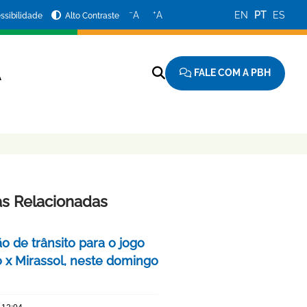
−
+
A
A
EN
PT
ES
ssibilidade
Alto Contraste
FALE COM A PBH
A
as Relacionadas
o de trânsito para o jogo
o x Mirassol, neste domingo