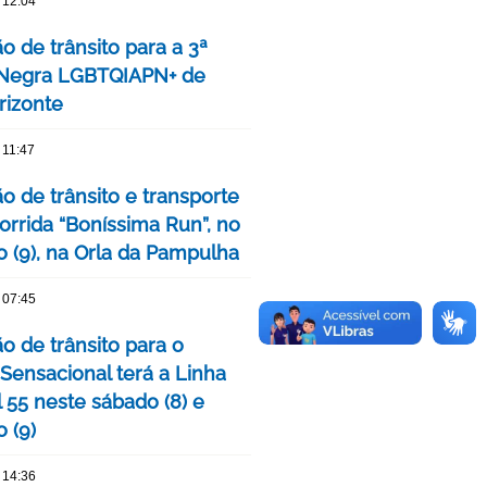
 12:04
o de trânsito para a 3ª
 Negra LGBTQIAPN+ de
rizonte
 11:47
o de trânsito e transporte
orrida “Boníssima Run”, no
 (9), na Orla da Pampulha
 07:45
o de trânsito para o
 Sensacional terá a Linha
 55 neste sábado (8) e
 (9)
 14:36