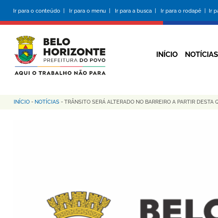
Pular
Ir para o conteúdo |
Ir para o menu |
Ir para a busca |
Ir para o rodapé |
Ir 
para
o
conteúdo
principal
INÍCIO
NOTÍCIAS
INÍCIO
-
NOTÍCIAS
-
TRÂNSITO SERÁ ALTERADO NO BARREIRO A PARTIR DESTA Q
Trilha
de
navegação