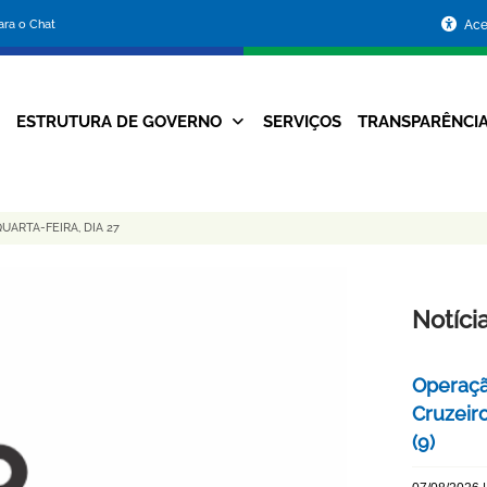
Portal
para o Chat
Ace
da
Prefeitura
ESTRUTURA DE GOVERNO
SERVIÇOS
TRANSPARÊNCI
Navegação
de
Principal
Belo
UARTA-FEIRA, DIA 27
Horizonte
Notíci
Operaçã
Cruzeir
(9)