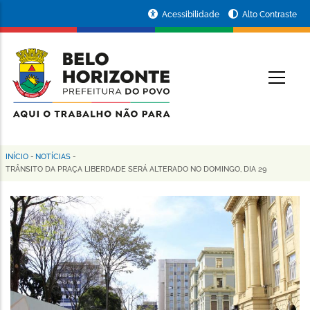
Pular
Portal
Acessibilidade
Alto Contraste
para
da
o
conteúdo
Prefeitura
O
principal
de
Belo
Horizonte
INÍCIO
-
NOTÍCIAS
-
Trilha
TRÂNSITO DA PRAÇA LIBERDADE SERÁ ALTERADO NO DOMINGO, DIA 29
de
navegação