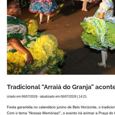
Tradicional “Arraiá do Granja” aconte
criado em
06/07/2026
- atualizado em
06/07/2026 | 14:21
Festa garantida no calendário junino de Belo Horizonte, o tradici
Com o tema “Nossas Memórias!”, o evento irá animar a Praça do 60