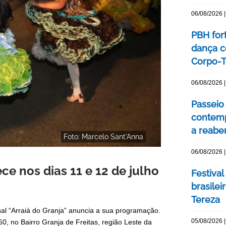
06/08/2026 |
PBH for
dança c
Corpo-Te
06/08/2026 |
Passeio 
contemp
a reabe
Foto: Marcelo Sant'Anna
06/08/2026 |
ce nos dias 11 e 12 de julho
Festival
brasile
Tereza
onal “Arraiá do Granja” anuncia a sua programação.
05/08/2026 |
, no Bairro Granja de Freitas, região Leste da