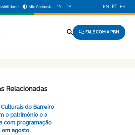
−
+
A
A
EN
PT
ES
ssibilidade
Alto Contraste
FALE COM A PBH
A
as Relacionadas
Culturais do Barreiro
m o patrimônio e a
a com programação
l em agosto