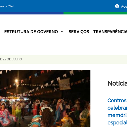
Portal
para o Chat
Ace
da
Prefeitura
ESTRUTURA DE GOVERNO
SERVIÇOS
TRANSPARÊNCI
Navegação
de
Principal
Belo
E 12 DE JULHO
Horizonte
Notíci
Centros 
celebra
memóri
especia