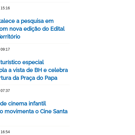
 15:16
talece a pesquisa em
om nova edição do Edital
rritório
 09:17
turístico especial
la a vista de BH e celebra
rtura da Praça do Papa
 07:37
 de cinema infantil
iro movimenta o Cine Santa
 16:54