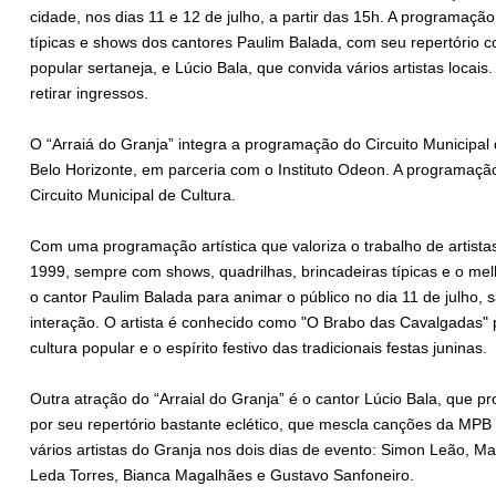
cidade, nos dias 11 e 12 de julho, a partir das 15h. A programaçã
típicas e shows dos cantores Paulim Balada, com seu repertório c
popular sertaneja, e Lúcio Bala, que convida vários artistas locai
retirar ingressos.
O “Arraiá do Granja” integra a programação do Circuito Municipal d
Belo Horizonte, em parceria com o Instituto Odeon. A programaç
Circuito Municipal de Cultura.
Com uma programação artística que valoriza o trabalho de artistas
1999, sempre com shows, quadrilhas, brincadeiras típicas e o melh
o cantor Paulim Balada para animar o público no dia 11 de julho,
interação. O artista é conhecido como "O Brabo das Cavalgadas"
cultura popular e o espírito festivo das tradicionais festas juninas.
Outra atração do “Arraial do Granja” é o cantor Lúcio Bala, qu
por seu repertório bastante eclético, que mescla canções da MPB e
vários artistas do Granja nos dois dias de evento: Simon Leão, M
Leda Torres, Bianca Magalhães e Gustavo Sanfoneiro.