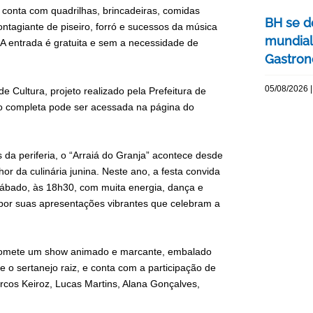
o conta com quadrilhas, brincadeiras, comidas
BH se d
ontagiante de piseiro, forró e sucessos da música
mundial
s. A entrada é gratuita e sem a necessidade de
Gastron
05/08/2026 |
e Cultura, projeto realizado pela Prefeitura de
ão completa pode ser acessada na página do
 da periferia, o “Arraiá do Granja” acontece desde
or da culinária junina. Neste ano, a festa convida
 sábado, às 18h30, com muita energia, dança e
 por suas apresentações vibrantes que celebram a
e promete um show animado e marcante, embalado
 o sertanejo raiz, e conta com a participação de
arcos Keiroz, Lucas Martins, Alana Gonçalves,