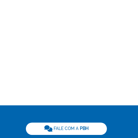
be
FALE COM A
PBH