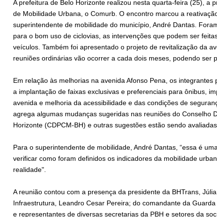
A prefeitura de Belo Horizonte realizou nesta quarta-feira (25), a
de Mobilidade Urbana, o Comurb. O encontro marcou a reativação
superintendente de mobilidade do município, André Dantas. Fora
para o bom uso de ciclovias, as intervenções que podem ser feitas 
veículos. Também foi apresentado o projeto de revitalização da a
reuniões ordinárias vão ocorrer a cada dois meses, podendo ser p
Em relação às melhorias na avenida Afonso Pena, os integrantes
a implantação de faixas exclusivas e preferenciais para ônibus, imp
avenida e melhoria da acessibilidade e das condições de seguranç
agrega algumas mudanças sugeridas nas reuniões do Conselho Del
Horizonte (CDPCM-BH) e outras sugestões estão sendo avaliada
Para o superintendente de mobilidade, André Dantas, “essa é uma
verificar como foram definidos os indicadores da mobilidade urba
realidade".
A reunião contou com a presença da presidente da BHTrans, Júlia 
Infraestrutura, Leandro Cesar Pereira; do comandante da Guarda M
e representantes de diversas secretarias da PBH e setores da soci