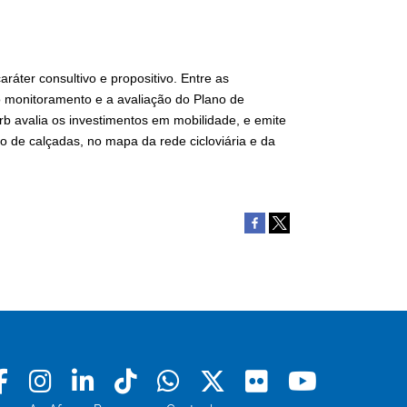
ráter consultivo e propositivo. Entre as
o monitoramento e a avaliação do Plano de
b avalia os investimentos em mobilidade, e emite
o de calçadas, no mapa da rede cicloviária e da
Facebook
Instagram
Linkedin
Tiktok
Whatsapp
X
Flickr
Youtu