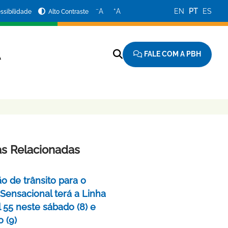
−
+
A
A
EN
PT
ES
ssibilidade
Alto Contraste
FALE COM A PBH
A
as Relacionadas
o de trânsito para o
 Sensacional terá a Linha
 55 neste sábado (8) e
 (9)