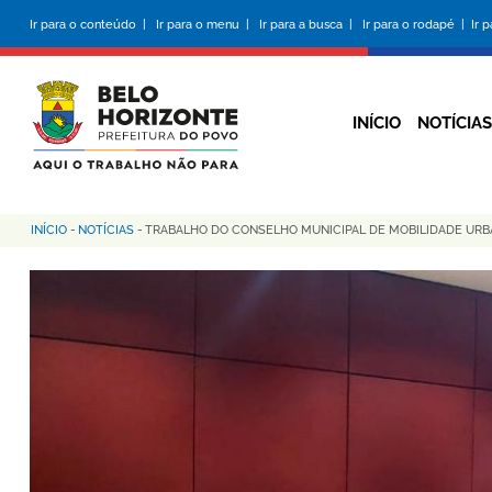
Pular
Ir para o conteúdo |
Ir para o menu |
Ir para a busca |
Ir para o rodapé |
Ir 
para
o
conteúdo
principal
INÍCIO
NOTÍCIAS
INÍCIO
-
NOTÍCIAS
-
TRABALHO DO CONSELHO MUNICIPAL DE MOBILIDADE URB
Trilha
de
navegação