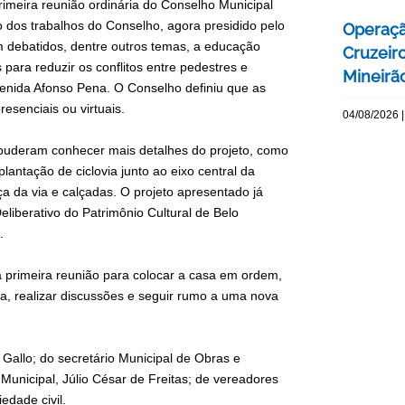
 primeira reunião ordinária do Conselho Municipal
 dos trabalhos do Conselho, agora presidido pelo
Operaçã
m debatidos, dentre outros temas, a educação
Cruzeir
para reduzir os conflitos entre pedestres e
Mineirão
venida Afonso Pena. O Conselho definiu que as
resenciais ou virtuais.
04/08/2026 |
 puderam conhecer mais detalhes do projeto, como
lantação de ciclovia junto ao eixo central da
a da via e calçadas. O projeto apresentado já
iberativo do Patrimônio Cultural de Belo
s.
 primeira reunião para colocar a casa em ordem,
na, realizar discussões e seguir rumo a uma nova
Gallo; do secretário Municipal de Obras e
unicipal, Júlio César de Freitas; de vereadores
edade civil.