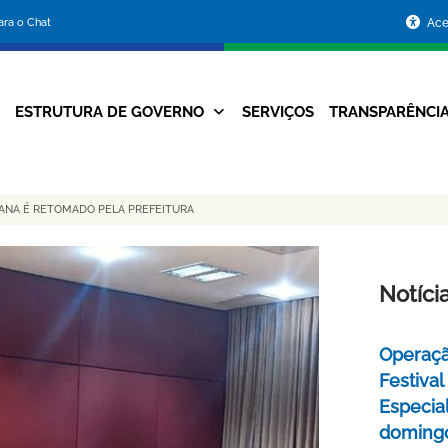
Portal
para o Chat
Ace
da
Prefeitura
ESTRUTURA DE GOVERNO
SERVIÇOS
TRANSPARÊNCI
Navegação
de
Principal
Belo
ANA É RETOMADO PELA PREFEITURA
Horizonte
Notíci
Operaçã
Festival
Especial
domingo