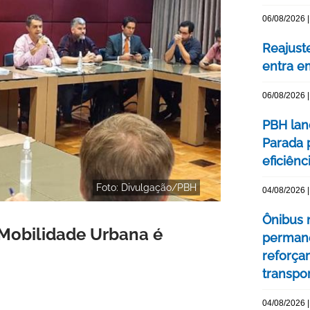
06/08/2026 |
Reajuste
entra e
06/08/2026 |
PBH lan
Parada 
eficiên
Foto: Divulgação/PBH
04/08/2026 |
Ônibus n
Mobilidade Urbana é
permane
reforça
transpo
04/08/2026 |