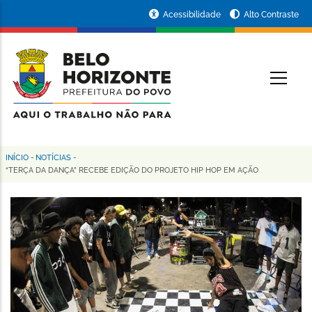
Pular
Portal
Acessibilidade
Alto Contraste
para
da
o
conteúdo
Prefeitura
O
principal
de
Belo
Horizonte
INÍCIO
-
NOTÍCIAS
-
Trilha
“TERÇA DA DANÇA” RECEBE EDIÇÃO DO PROJETO HIP HOP EM AÇÃO
de
navegação