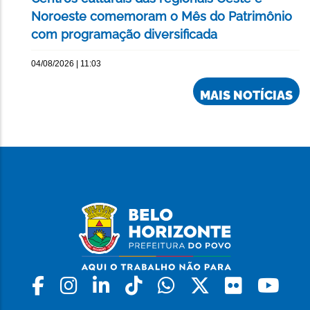
Noroeste comemoram o Mês do Patrimônio
com programação diversificada
04/08/2026 | 11:03
MAIS NOTÍCIAS
Facebook
Instagram
Linkedin
Tiktok
Whatsapp
X
Flickr
Yo