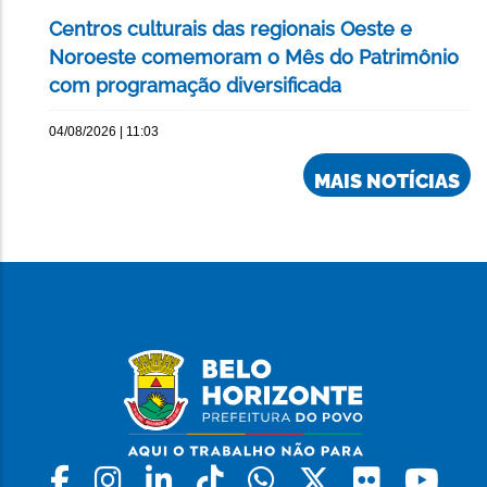
Centros culturais das regionais Oeste e
Noroeste comemoram o Mês do Patrimônio
com programação diversificada
04/08/2026 | 11:03
MAIS NOTÍCIAS
Facebook
Instagram
Linkedin
Tiktok
Whatsapp
X
Flickr
Yo