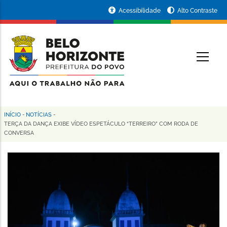
Pular
Portal
Acessibilidade
Alto Contraste
para
da
o
conteúdo
Prefeitura
O
principal
de
Belo
Horizonte
INÍCIO
-
NOTÍCIAS
-
Trilha
TERÇA DA DANÇA EXIBE VÍDEO ESPETÁCULO “TERREIRO” COM RODA DE
CONVERSA
de
navegação